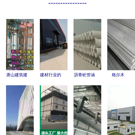
----------------
唐山建筑建
建材行业的
沥青砼管涵
格尔木
材批发市场
三大价值
生产工艺与
30*30*4热
产业优势与
——建筑材
建筑材料创
镀锌角钢
区域发展新
料的角色再
新应用解析
建筑材料中
动力
认识
的坚固之选