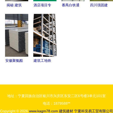
揭秘 建筑
酒店项目专
番禺白铁通
四川强固建
装饰为何如
用 硅酸钙
风与厂房降
科新型建材
此偏爱铝单
板轻质隔墙
温 建筑建
产业基地项
板建筑建材
板价格及安
材领域的关
目投入试生
装指南
键技术与应
产，建筑建
用
材行业迎来
新动能
安徽聚氨酯
建筑工地铁
复合板厂家
质建筑材料
价格报价分
构筑现代城
析与选购指
市的坚固骨
南
架
地址：宁夏回族自治区银川市兴庆区东安二区6号楼3单元101室
电话：1879588**
Copyright © 2026
www.kagm78.com
建筑建材
宁夏科安易工贸有限公司